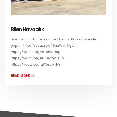
Bilen Havacılık
Bilen Havacılık - Teleskopik Hangar Kapısı sistemleri
yapımı https://youtu.be/I6uuWvnOgLM
https://youtu.be/AlYr5fyCUcg
https://youtu.be/eUAeaov8s6o
https://youtu.be/fuSOEsfPNxY