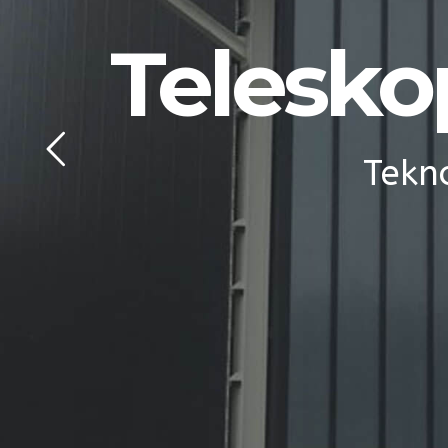
Telesko
Tekno