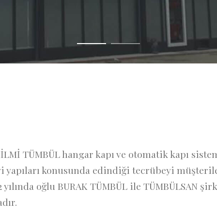
 HİLMİ TÜMBÜL hangar kapı ve otomatik kapı sistem
yi yapıları konusunda edindiği tecrübeyi müşteril
 yılında oğlu BURAK TÜMBÜL ile TÜMBÜLSAN şirke
dır.